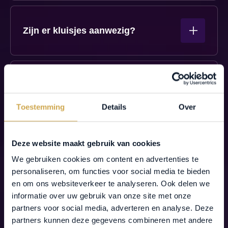
per evenement verschillen of er lockers of een
garderobe aanwezig zijn, dit wordt tijdig
gecommuniceerd.
Zijn er kluisjes aanwezig?
Ja, er zijn kluisjes aanwezig tegen betaling.
Mag ik een camera de zaal in
nemen?
Toestemming
Details
Over
Gewone huis-tuin- en keukencamera’s worden
toegestaan. Hiermee wordt bedoeld niet-
professionele camera’s en camera’s zonder
Deze website maakt gebruik van cookies
verwisselbare lenzen.
Wat is jullie tassenbeleid?
We gebruiken cookies om content en advertenties te
Het mee naar binnen nemen van niet opvouwbare
personaliseren, om functies voor social media te bieden
paraplu’s, grote en onhandige voorwerpen, met
en om ons websiteverkeer te analyseren. Ook delen we
name koffers, rugzakken en tassen met een
informatie over uw gebruik van onze site met onze
omvang groter dan A4 formaat en dikker dan 10
partners voor social media, adverteren en analyse. Deze
Mag ik zelf eten en/of drinken
cm (inclusief wieltjes, handvatten en voor- en
partners kunnen deze gegevens combineren met andere
meenemen?