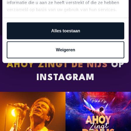
zijvakken) is niet toegestaan.
informatie die u aan ze heeft verstrekt of die ze hebben
Het is niet toegestaan om eigen eten en/of drinken
verzameld op basis van uw gebruik van hun services.
mee te nemen naar Ahoy.
Alles toestaan
Weigeren
AHOY ZINGT DE NIJS
OP
INSTAGRAM