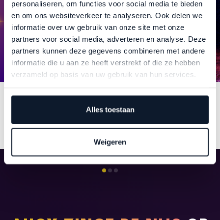
personaliseren, om functies voor social media te bieden
en om ons websiteverkeer te analyseren. Ook delen we
informatie over uw gebruik van onze site met onze
partners voor social media, adverteren en analyse. Deze
partners kunnen deze gegevens combineren met andere
informatie die u aan ze heeft verstrekt of die ze hebben
verzameld op basis van uw gebruik van hun services.
RENÉ GEEFT EEN
Alles toestaan
VOORPROEFJE VAN DE SHOW
LEES MEER
Weigeren